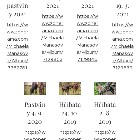
pastvin
2021
2021
19. 3.
y 2021
2021
https://w
https://w
ww.zoner
ww.zoner
https://w
https://w
ama.com
ama.com
ww.zoner
ww.zoner
/Michaela
/Michaela
ama.com
ama.com
Manasov
Manasov
/Michaela
/Michaela
a/Album/
a/Album/
Manasov
Manasov
7129853
7129846
a/Album/
a/Album/
7362781
7129839
Pastvin
Hříbata
Hříbata
y 4. 9.
24. 10.
2. 8.
2020
2019
2019
https://w
https://w
https://w
ww.zoner
ww.zoner
ww.zoner