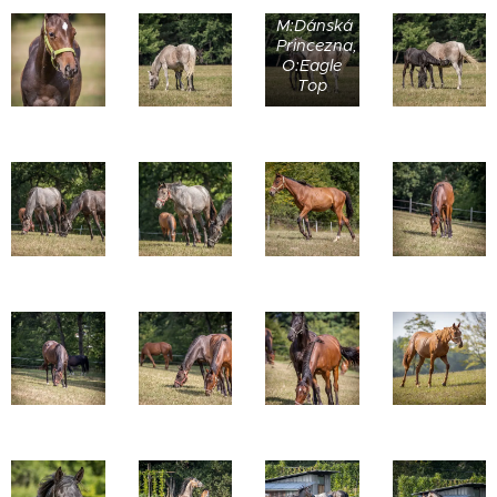
M:Dánská
Princezna,
O:Eagle
Top