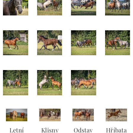
Letní
Klisny
Odstav
Hříbata