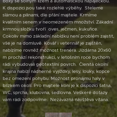
boxy se solným lizem a automatickou napáječkou.
K dispozici jsou také rozlehlé výběhy. Steleme
slámou a pilinami, dle přání majitele. Krmíme
kvalitním senem v neomezeném množství. Zákadní
krmnou složku tvoří oves, ječmen, kukuřice.
Cokoliv mimo základní nabídku není problém zajistit,
vše je na domluvě. Kovář i veterinář je zajištěn,
nabízíme rovněž možnost trenéra. Jízdárna 20x60
m prochází rekonstrukcí, v letošním roce bychom
rádi vybudovali geotextilní povrch. Členitá okolní
krajina nabízí nádherné vyjíždky, lesy, louky, kopce
bez omezení pohybu. Možnost pronájmu haly v
blízkém okolí. Pro majitele koní je k dispozici šatna,
WC, sprcha, klubovna, sedlovna. Veškeré dotazy
vám rádi zodpovíme. Nezávazná návštěva vítána.