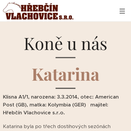
Koně u nás
Katarina
Klisna A1/1, narozena: 3.3.2014, otec: American
Post (GB), matka: Kolymbia (GER) majitel:
Hřebčín Vlachovice s.r.o.
Katarina byla po třech dostihových sezónách