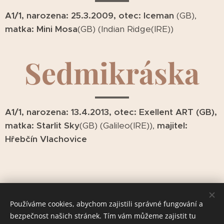
A1/1, narozena: 25.3.2009, otec: Iceman
(GB),
matka:
Mini Mosa
(GB) (Indian Ridge(IRE))
Sedmikráska
A1/1, narozena: 13.4.2013, otec: Exellent ART (GB),
matka: Starlit Sky
(GB) (Galileo(IRE)),
majitel:
Hřebčín Vlachovice
Používáme cookies, abychom zajistili správné fungování a
bezpečnost našich stránek. Tím vám můžeme zajistit tu