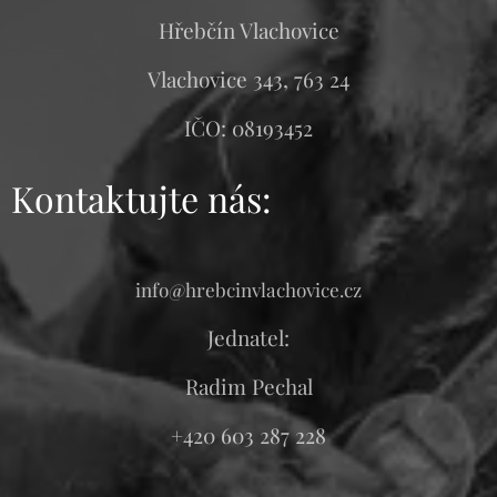
Hřebčín Vlachovice
Vlachovice 343, 763 24
IČO: 08193452
Kontaktujte
nás:
info@hrebcinvlachovice.cz
Jednatel:
Radim Pechal
+420 603 287 228