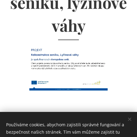
seníku, lyžinové
váhy
Používáme cookies, abychom zajistili správné fungování a
bezpečnost našich stránek. Tím vám můžeme zajistit tu